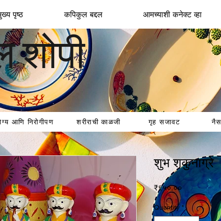
ख्य पृष्ठ
कपिकुल बद्दल
आमच्याशी कनेक्ट व्हा
ल शोपी
ोग्य आणि निरोगीपण
शरीराची काळजी
गृह सजावट
नैस
शुभ शकुनाग्रे
Price
₹९५०.००
Quantity
*