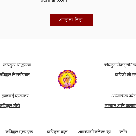
आम्हाला लिहा
कपिकुल सिद्धपीठम
कपिकुल मेकॅट्रॉनि
कपिकुल निसर्गोपचार
कपिजी की र
कृष्णमाई प्रकाशन
अध्यात्मिक पर्य
कपिकुल शोपी
संस्कार आणि कलाम
कपिकुल मुख्य पृष्ठ
कपिकुल बद्दल
आमच्याशी कनेक्ट व्हा
ब्लॉग