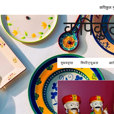
कपिकुल मु
कपिकु
मुख्यपृष्ठ
स्पिरिट्यूअल
आर