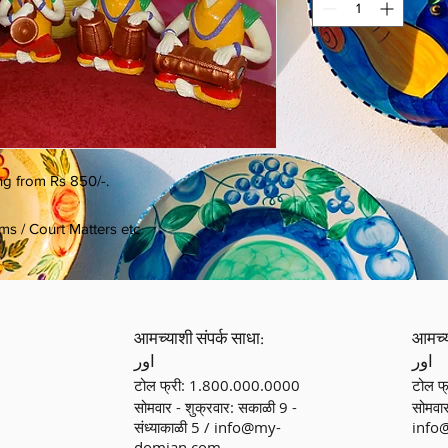
ing from Rs 850/-.
ems / Court Matters etc
आमच्याशी संपर्क साधा:
आमच्य
اور
اور
टोल फ्री: 1.800.000.0000
टोल फ
सोमवार - शुक्रवार: सकाळी 9 -
सोमवार
संध्याकाळी 5 /
info@my-
info
domian.com