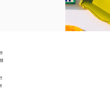
कस
सोई
टन
ंच