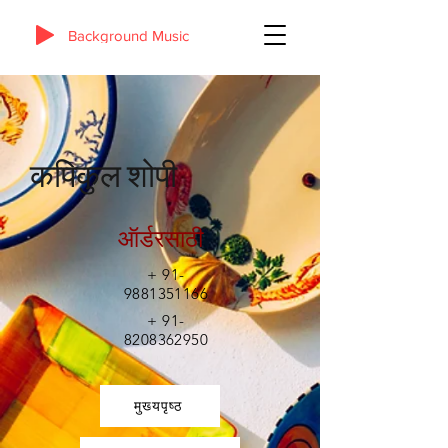
Background Music
कपिकुल शोपी
ऑर्डरसाठी
+
91-
9881351166
+
91-
8208362950
मुख्यपृष्ठ