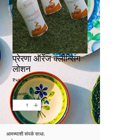
प्रेरणा ऑरेंज क्लीन्सिंग
लोशन
Price
₹५६.००
Quantity
*
आमच्याशी संपर्क साधा: