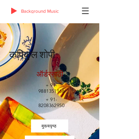
Background Music
कपिकुल शोपी
ऑर्डरसाठी
+
91-
9881351166
+
91-
8208362950
मुख्यपृष्ठ