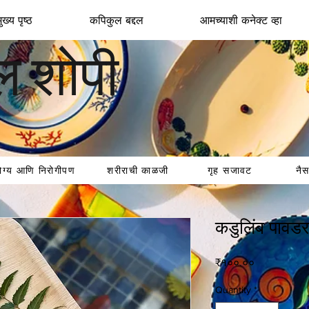
ख्य पृष्ठ
कपिकुल बद्दल
आमच्याशी कनेक्ट व्हा
ल शोपी
ोग्य आणि निरोगीपण
शरीराची काळजी
गृह सजावट
नैस
कडुलिंब पावडर
Price
₹१००.००
Quantity
*