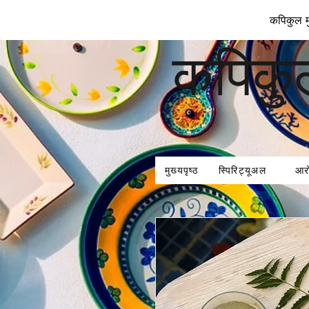
कपिकुल मु
कपिकु
मुख्यपृष्ठ
स्पिरिट्यूअल
आर