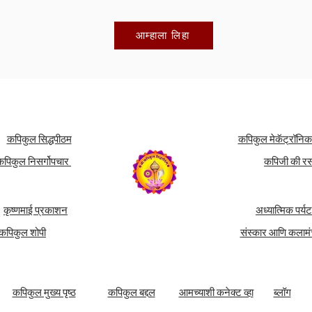
आम्हाला लिहा
कपिकुल सिद्धपीठम
कपिकुल मेकॅट्रॉनि
कपिकुल निसर्गोपचार
कपिजी की र
कृष्णमाई प्रकाशन
अध्यात्मिक पर्य
कपिकुल शोपी
संस्कार आणि कलाम
कपिकुल मुख्य पृष्ठ
कपिकुल बद्दल
आमच्याशी कनेक्ट व्हा
ब्लॉग