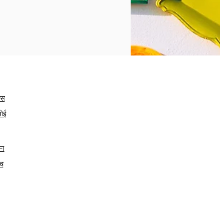
कस
सोई
टन
ंच