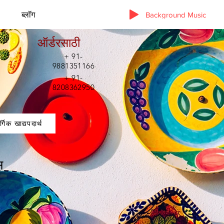
ब्लॉग
Background Music
ऑर्डरसाठी
+ 91-
9881351166
+ 91-
8208362950
र्गिक खाद्यपदार्थ
स