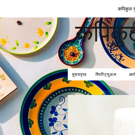
कपिकुल मु
कपिकु
मुख्यपृष्ठ
स्पिरिट्यूअल
आर