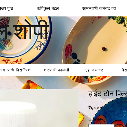
ख्य पृष्ठ
कपिकुल बद्दल
आमच्याशी कनेक्ट व्हा
ल शोपी
ोग्य आणि निरोगीपण
शरीराची काळजी
गृह सजावट
नैस
हाईट टोन पिल्
Price
₹६०.००
Quantity
*