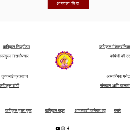
आम्हाला लिहा
कपिकुल सिद्धपीठम
कपिकुल मेकॅट्रॉनि
कपिकुल निसर्गोपचार
कपिजी की र
कृष्णमाई प्रकाशन
अध्यात्मिक पर्य
कपिकुल शोपी
संस्कार आणि कलाम
कपिकुल मुख्य पृष्ठ
कपिकुल बद्दल
आमच्याशी कनेक्ट व्हा
ब्लॉग