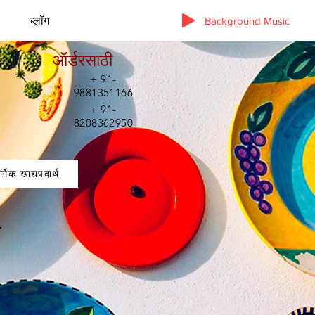
ब्लॉग
Background Music
ऑर्डरसाठी
+ 91-
9881351166
+ 91-
8208362950
र्गिक खाद्यपदार्थ
प