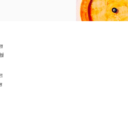
कस
सोई
टन
ंच