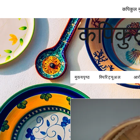
कपिकुल मु
कपिकु
मुख्यपृष्ठ
स्पिरिट्यूअल
आर