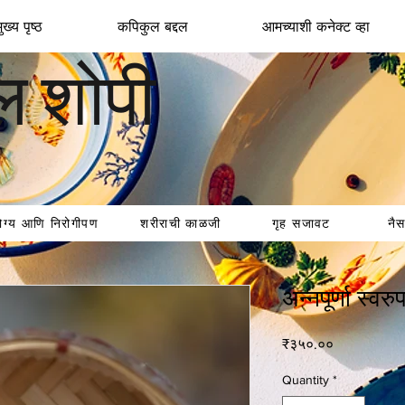
ख्य पृष्ठ
कपिकुल बद्दल
आमच्याशी कनेक्ट व्हा
ल शोपी
ोग्य आणि निरोगीपण
शरीराची काळजी
गृह सजावट
नैस
अन्नपूर्णा स्वरु
Price
₹३५०.००
Quantity
*