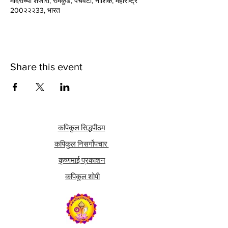
मंदिराच्या शेजारी, रामकुंड, पंचवटी, नाशिक, महाराष्ट्र
200२२२33, भारत
Share this event
कपिकुल सिद्धपीठम
कपिकुल निसर्गोपचार
कृष्णमाई प्रकाशन
कपिकुल शोपी