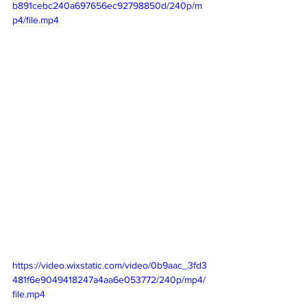
b891cebc240a697656ec92798850d/240p/m
p4/file.mp4
https://video.wixstatic.com/video/0b9aac_3fd3
481f6e9049418247a4aa6e053772/240p/mp4/
file.mp4