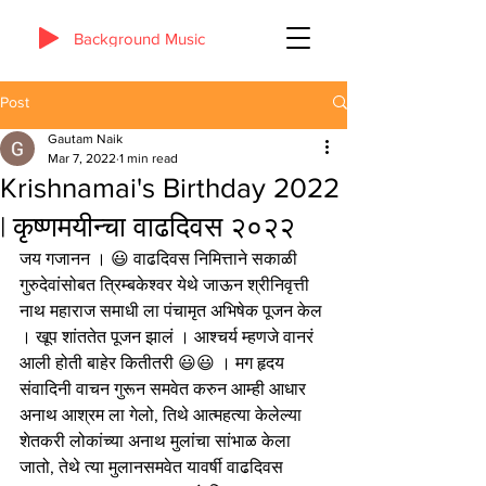
Background Music
Post
Gautam Naik
Mar 7, 2022
1 min read
Krishnamai's Birthday 2022
| कृष्णमयीन्चा वाढदिवस २०२२
जय गजानन । 😃 वाढदिवस निमित्ताने सकाळी 
गुरुदेवांसोबत त्रिम्बकेश्वर येथे जाऊन श्रीनिवृत्ती 
नाथ महाराज समाधी ला पंचामृत अभिषेक पूजन केल 
। खूप शांततेत पूजन झालं । आश्चर्य म्हणजे वानरं 
आली होती बाहेर कितीतरी 😃😃 । मग हृदय 
संवादिनी वाचन गुरून समवेत करुन आम्ही आधार 
अनाथ आश्रम ला गेलो, तिथे आत्महत्या केलेल्या 
शेतकरी लोकांच्या अनाथ मुलांचा सांभाळ केला 
जातो, तेथे त्या मुलानसमवेत यावर्षी वाढदिवस 