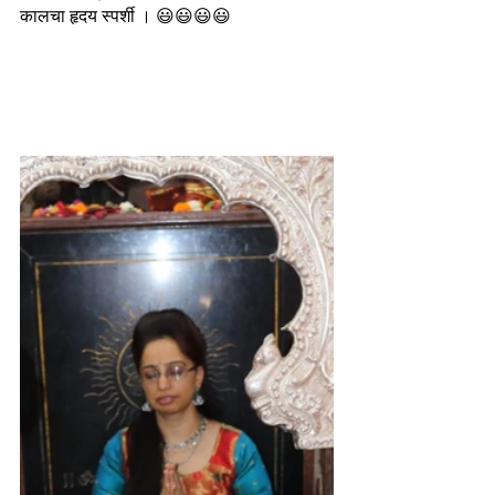
कालचा हृदय स्पर्शी । 😃😃😃😃