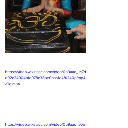
https://video.wixstatic.com/video/0b9aac_1c7d
d92c24904bfe978c38be0aaa1e48/240p/mp4
/file.mp4
https://video.wixstatic.com/video/0b9aac_a0e