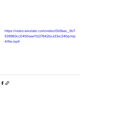
https://video.wixstatic.com/video/0b9aac_3b7
539963cc0450aae11227642bca33e/240p/mp
4/file.mp4
See All
Recent Posts