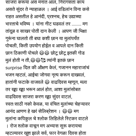
साजरा करूया अस मनात आलं, निरागसता काय 
असते सुंदर ते न्याहाळल । आई वडिलांन विना कसे 
राहत असतील हे आनंदी, प्रश्नच, हेच उद्याच्या 
भारताचे भविष्य । यांना नीट घडवलं तर ........ मग 
तांदूळ व साखर पोती दान केली । आपण जी भिक्षा 
गुरूंना घालतो ती बघा कशी छान या मुलांपर्यंत 
पोचली, किती उपयोग होईल व आपले दान किती 
छान ठिकाणी पोचले 😃😃 छोटू छोटू इतकी गोड 
मुलं होती न ती,😃😃🥰 त्यांनी इतकं छान 
surprise दिल की औक्षण केलं, गजानन महाराजांचं 
भजन म्हटलं, आईचा जोगवा नृत्य करून दाखवलं, 
हातांनी फटाके वाजवले 😃 वाढदिवस म्हणून, मला 
तर खूप खूप भरून आलं होत, आशा मुलांसोबत 
वाढदिवस साजरा करण खूप सुंदर वाटलं, 
स्वतःसाठी नको केवळ, या वंचित मुलांच्या चेहऱ्यावर 
आनंद आणण हे खरं सेलिब्रेशन । 😃😃 मग 
मुलांना कपिकुल चे श्लोक लिहिलेले स्टिकर वाटले 
। रोज श्लोक वाचून मग अभ्यास सुरू करायचा 
म्हटल्यावर खुश झाले सर्व, फार वेगळा दिवस होता 