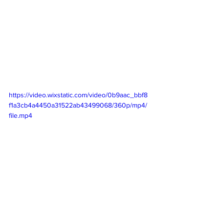
https://video.wixstatic.com/video/0b9aac_bbf8
f1a3cb4a4450a31522ab43499068/360p/mp4/
file.mp4