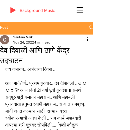
Background Music
Post
Gautam Naik
Nov 24, 2022
1 min read
देव दिवाळी आणि ठाणे केंद्र
उदघाटन
जय गजानन.. आनंदाचा दिवस .. 
आज मार्गशीर्ष.. प्रथम गुरुवार.. देव दीपावली ..☺️☺️
☺️🌷🌹 आज दिनी 21 वर्षां पूर्वी गुरुदेवांना समर्थ 
सद्गुरु श्री गजानन महाराज.. आणि महाबली 
प्राणदाता हनुमंत स्वामी महाराज.. साक्षात रांमप्रभू  
यांनी जगत कल्याणासाठी  संन्यास व्रत 
स्वीकारण्याची आज्ञा केली .. राम कार्य जबाबदारी 
आपल्या श्री गुरूंवर सोपविली.... किती कौतुक 