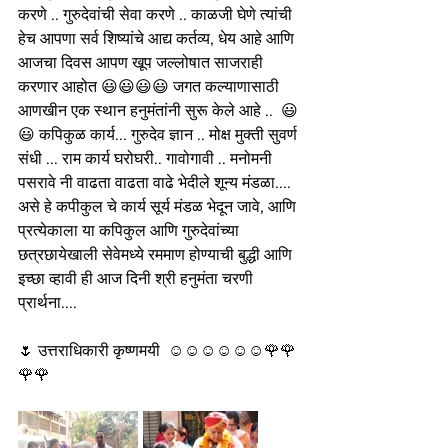
करणे .. गुरुदेवांची सेवा करणे .. काळजी घेणे त्यांची 
हेच आपणा सर्व शिष्यांचे आद्य कर्तव्य, धेय आहे आणि 
आजचा दिवस आपण खूप जल्लोषात साजराही 
करणार आहोत 😃😃😃😃 जगत कल्याणासाठी 
आणखीन एक स्थान हनुमंतांनी सुरू केले आहे ..  😃
😃 कपिकुळ कार्य... गुरुदेव ज्ञान .. मोक्ष मुक्ती सुवर्ण 
संधी ... राम कार्य घरोघरी.. गावोगावी .. मनोमनी 
पसरावे नी वाढता वाढता वाढे भेदीले शून्य मंडळा.... 
असे हे कपीकुल चे कार्य सूर्य मंडळ भेदून जावे, आणि 
प्रत्येकाला या कपिकुल आणि गुरुदेवांच्या 
छत्रछायेखाली सेवेमध्ये रममाण होण्याची बुद्धी आणि 
इच्छा व्हावी ही आज दिनी श्री हनुमंता चरणी 
प्रार्थना....
🌷 उत्तराधिकारी कृष्णमयी  ☺️☺️☺️☺️☺️☺️🌹🌹
🌹🌹